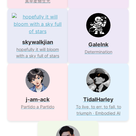
冀幸橐龠生光
skywalkjian
GaleInk
hopefully it will bloom
Determination
with a sky full of stars
j-am-ack
TidalHarley
Partido a Partido
To live, to err, to fall, to
triumph · Embodied AI