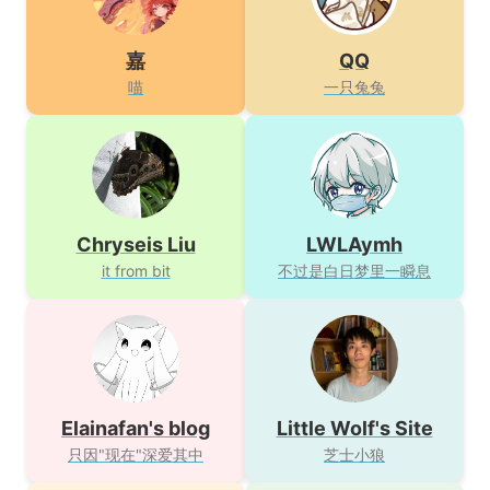
嘉
QQ
喵
一只兔兔
Chryseis Liu
LWLAymh
it from bit
不过是白日梦里一瞬息
Elainafan's blog
Little Wolf's Site
只因"现在"深爱其中
芝士小狼