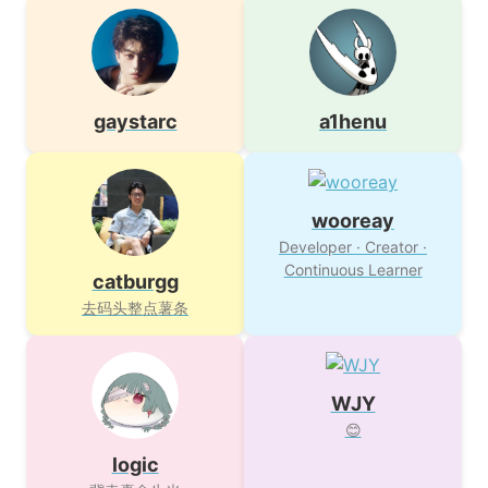
gaystarc
a1henu
wooreay
Developer · Creator ·
Continuous Learner
catburgg
去码头整点薯条
WJY
😊
logic